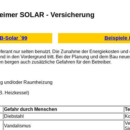
imer SOLAR - Versicherung
B-Solar ´99
Beispiele 
ieferant nur selten benutzt. Die Zunahme der Energiekosten u
nd in den Vordergrund tritt. Bei der Planung und dem Bau neuer
 bergen auch zusätzliche Gefahren für den Betreiber.
g und/oder Raumheizung
. Heizkessel)
Gefahr durch Menschen
Te
Diebstahl
Ko
Ve
Vandalismus
Si