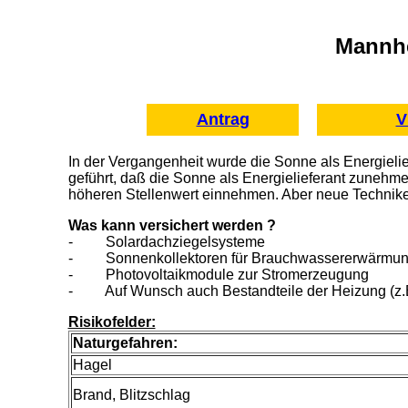
Mannhe
Antrag
V
In der Vergangenheit wurde die Sonne als Energiel
geführt, daß die Sonne als Energielieferant zunehme
höheren Stellenwert einnehmen. Aber neue Techniken
Was kann versichert werden ?
- Solardachziegelsysteme
- Sonnenkollektoren für Brauchwassererwärmun
- Photovoltaikmodule zur Stromerzeugung
- Auf Wunsch auch Bestandteile der Heizung (z.B
Risikofelder:
Naturgefahren:
Hagel
Brand, Blitzschlag